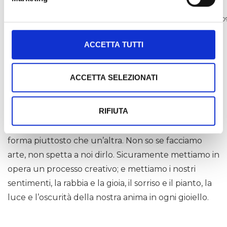
METALLI PREZIOSI
100
ACCETTA TUTTI
PIETRE NATURALI
82%
ACCETTA SELEZIONATI
Ogni giorno, ogni volta che ci sediamo al banco e
RIFIUTA
iniziamo a lavorare, quando nella nostra mente
prende forma un’idea, quando l’istinto ci indica una
forma piuttosto che un’altra. Non so se facciamo
arte, non spetta a noi dirlo. Sicuramente mettiamo in
opera un processo creativo; e mettiamo i nostri
sentimenti, la rabbia e la gioia, il sorriso e il pianto, la
luce e l’oscurità della nostra anima in ogni gioiello.