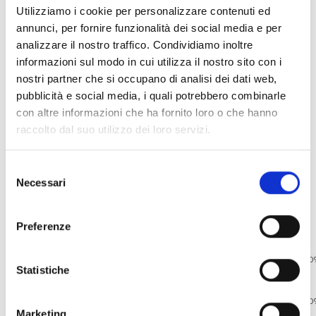
Utilizziamo i cookie per personalizzare contenuti ed
annunci, per fornire funzionalità dei social media e per
analizzare il nostro traffico. Condividiamo inoltre
SCEGLI IL TUO STILE NOI GLI
informazioni sul modo in cui utilizza il nostro sito con i
DIAMO FORZA E VITA.....
nostri partner che si occupano di analisi dei dati web,
pubblicità e social media, i quali potrebbero combinarle
Vieni in negozio e scopri le sorprese a TE
con altre informazioni che ha fornito loro o che hanno
riservate se acquisti un nostro gioiello
raccolto dal suo utilizzo dei loro servizi.
Selezione
Necessari
del
consenso
Preferenze
CREAZIONI FEIN
100
Statistiche
FATTI A MANO
100
Marketing